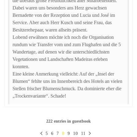
die überaus große Freundlichkeit aller Mitarbeitenden.
Dabei waren uns besonders ans Herz gewachsen
Bernadette von der Rezeption und Lucia und José im
Service. Aber auch Herr Kusch und seine Frau, das
Besitzerehepaar, waren allseits präsent.
Lobend erwähnen möchte ich noch die Organisation
rundum wie Transfer vom und zum Flughafen und die 5
Wandertage, auf denen wir die unterschiedlichsten
Vegetationen und Landschaften Madeiras erleben
konnten.
Eine kleine Anmerkung vielleicht: Auf der „Insel der
Blumen“ fehlte uns im Innenbereich des Hotels an vielen
Stellen frischer Blumenschmuck. Da dominierte eher die
„Trockenvariante“. Schade!
222 entries in guestbook
5
6
7
8
9
10
11