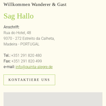
+10,00 €
Versicherung
Willkommen Wanderer & Gast
Versicherung
*Preis pro
*Preis pro
tag
Sag Hallo
tag
Anschrift:
Rua do Hotel, 48
9370 - 272 Estreito da Calheta,
Madeira - PORTUGAL
Tel.:
+351 291 820 480
Fax:
+351 291 820 499
e-mail:
info@quinta-alegre.de
KONTAKTIERE UNS